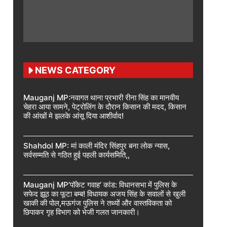
NEWS CATEGORY
Mauganj MP:नवागत थाना प्रभारी रीना सिंह का मानवीय
चेहरा आया सामने, पेट्रोलिंग के दौरान किसान की मदद, किसान
की आंखों मे झलके आंसू दिया आशीर्वाद!
Shahdol MP: मां काली मंदिर सिंहपुर बना लोक न्यास,
सर्वसम्मति से गठित हुई पहली कार्यसमिति,,
Mauganj MP’पॉकेट गवाह’ कांड: विधानसभा में पुलिस के
सफेद झूठ का फूटा बम्ब! विधायक अजय सिंह के सवालों से खुली
खाकी की पोल,मऊगंज पुलिस ने तथ्यों और वास्तविकता को
छिपाकर गृह विभाग को भेजी गलत जानकारी।