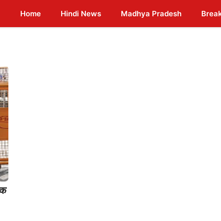
Home
Hindi News
Madhya Pradesh
Brea
िक