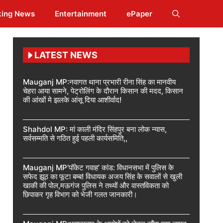
king News
Entertainment
ePaper
LATEST NEWS
Mauganj MP:नवागत थाना प्रभारी रीना सिंह का मानवीय
चेहरा आया सामने, पेट्रोलिंग के दौरान किसान की मदद, किसान
की आंखों मे झलके आंसू दिया आशीर्वाद!
Shahdol MP: मां काली मंदिर सिंहपुर बना लोक न्यास,
सर्वसम्मति से गठित हुई पहली कार्यसमिति,,
Mauganj MP’पॉकेट गवाह’ कांड: विधानसभा में पुलिस के
सफेद झूठ का फूटा बम्ब! विधायक अजय सिंह के सवालों से खुली
खाकी की पोल,मऊगंज पुलिस ने तथ्यों और वास्तविकता को
छिपाकर गृह विभाग को भेजी गलत जानकारी।