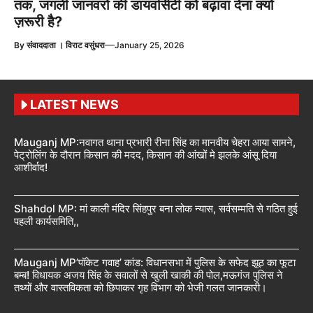
तक, जंगली जानवरों की डायवर्सिटी को बढ़ावा देना क्यों
ज़रूरी है?
—
By
संवाददाता । विराट वसुंधरा
January 25, 2026
LATEST NEWS
Mauganj MP:नवागत थाना प्रभारी रीना सिंह का मानवीय चेहरा आया सामने,
पेट्रोलिंग के दौरान किसान की मदद, किसान की आंखों मे झलके आंसू दिया
आशीर्वाद!
Shahdol MP: मां काली मंदिर सिंहपुर बना लोक न्यास, सर्वसम्मति से गठित हुई
पहली कार्यसमिति,,
Mauganj MP’पॉकेट गवाह’ कांड: विधानसभा में पुलिस के सफेद झूठ का फूटा
बम्ब! विधायक अजय सिंह के सवालों से खुली खाकी की पोल,मऊगंज पुलिस ने
तथ्यों और वास्तविकता को छिपाकर गृह विभाग को भेजी गलत जानकारी।