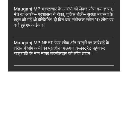
Mauganj MP:भ्रष्टाचार के आरोपों को लेकर सौंपा गया ज्ञापन,
मंच का आरोप– प्रशासन ने रोका, पुलिस बोली– सुरक्षा व्यवस्था के
तहत की गई थी बैरिकेडिंग,दो दिन बाद संयोजक समेत 10 लोगों पर
दर्ज हुई एफआईआर!
Mauganj MP:NEET पेपर लीक और छात्रों पर कार्रवाई के
विरोध में भीम आर्मी का प्रदर्शन: मऊगंज कलेक्ट्रेट पहुंचकर
राष्ट्रपति के नाम नायब तहसीलदार को सौंपा ज्ञापन!