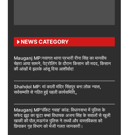
NEWS CATEGORY
Mauganj MP:नवागत थाना प्रभारी रीना सिंह का मानवीय
चेहरा आया सामने, पेट्रोलिंग के दौरान किसान की मदद, किसान
की आंखों मे झलके आंसू दिया आशीर्वाद!
Shahdol MP: मां काली मंदिर सिंहपुर बना लोक न्यास,
सर्वसम्मति से गठित हुई पहली कार्यसमिति,,
Mauganj MP’पॉकेट गवाह’ कांड: विधानसभा में पुलिस के
सफेद झूठ का फूटा बम्ब! विधायक अजय सिंह के सवालों से खुली
खाकी की पोल,मऊगंज पुलिस ने तथ्यों और वास्तविकता को
छिपाकर गृह विभाग को भेजी गलत जानकारी।