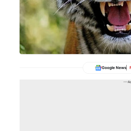
Google News
---A