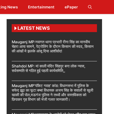
king News
Entertainment
ePaper
LATEST NEWS
Mauganj MP:नवागत थाना प्रभारी रीना सिंह का मानवीय
चेहरा आया सामने, पेट्रोलिंग के दौरान किसान की मदद, किसान
की आंखों मे झलके आंसू दिया आशीर्वाद!
Shahdol MP: मां काली मंदिर सिंहपुर बना लोक न्यास,
सर्वसम्मति से गठित हुई पहली कार्यसमिति,,
Mauganj MP’पॉकेट गवाह’ कांड: विधानसभा में पुलिस के
सफेद झूठ का फूटा बम्ब! विधायक अजय सिंह के सवालों से खुली
खाकी की पोल,मऊगंज पुलिस ने तथ्यों और वास्तविकता को
छिपाकर गृह विभाग को भेजी गलत जानकारी।