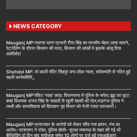
NEWS CATEGORY
Mauganj MP:नवागत थाना प्रभारी रीना सिंह का मानवीय चेहरा आया सामने,
पेट्रोलिंग के दौरान किसान की मदद, किसान की आंखों मे झलके आंसू दिया
आशीर्वाद!
Shahdol MP: मां काली मंदिर सिंहपुर बना लोक न्यास, सर्वसम्मति से गठित हुई
पहली कार्यसमिति,,
Mauganj MP’पॉकेट गवाह’ कांड: विधानसभा में पुलिस के सफेद झूठ का फूटा
बम्ब! विधायक अजय सिंह के सवालों से खुली खाकी की पोल,मऊगंज पुलिस ने
तथ्यों और वास्तविकता को छिपाकर गृह विभाग को भेजी गलत जानकारी।
Mauganj MP:भ्रष्टाचार के आरोपों को लेकर सौंपा गया ज्ञापन, मंच का
आरोप– प्रशासन ने रोका, पुलिस बोली– सुरक्षा व्यवस्था के तहत की गई थी
बैरिकेडिंग,दो दिन बाद संयोजक समेत 10 लोगों पर दर्ज हुई एफआईआर!