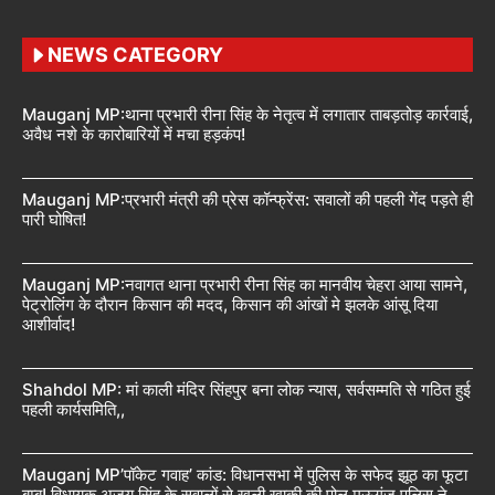
NEWS CATEGORY
Mauganj MP:थाना प्रभारी रीना सिंह के नेतृत्व में लगातार ताबड़तोड़ कार्रवाई,
अवैध नशे के कारोबारियों में मचा हड़कंप!
Mauganj MP:प्रभारी मंत्री की प्रेस कॉन्फ्रेंस: सवालों की पहली गेंद पड़ते ही
पारी घोषित!
Mauganj MP:नवागत थाना प्रभारी रीना सिंह का मानवीय चेहरा आया सामने,
पेट्रोलिंग के दौरान किसान की मदद, किसान की आंखों मे झलके आंसू दिया
आशीर्वाद!
Shahdol MP: मां काली मंदिर सिंहपुर बना लोक न्यास, सर्वसम्मति से गठित हुई
पहली कार्यसमिति,,
Mauganj MP’पॉकेट गवाह’ कांड: विधानसभा में पुलिस के सफेद झूठ का फूटा
बम्ब! विधायक अजय सिंह के सवालों से खुली खाकी की पोल,मऊगंज पुलिस ने