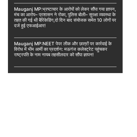
Mauganj MP:भ्रष्टाचार के आरोपों को लेकर सौंपा गया ज्ञापन,
मंच का आरोप– प्रशासन ने रोका, पुलिस बोली– सुरक्षा व्यवस्था के
तहत की गई थी बैरिकेडिंग,दो दिन बाद संयोजक समेत 10 लोगों पर
दर्ज हुई एफआईआर!
Mauganj MP:NEET पेपर लीक और छात्रों पर कार्रवाई के
विरोध में भीम आर्मी का प्रदर्शन: मऊगंज कलेक्ट्रेट पहुंचकर
राष्ट्रपति के नाम नायब तहसीलदार को सौंपा ज्ञापन!