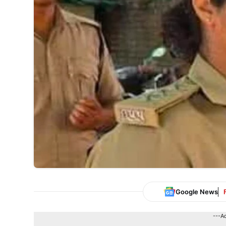
Google News
---A