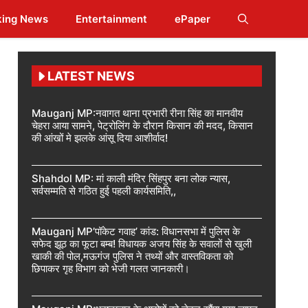
king News
Entertainment
ePaper
LATEST NEWS
Mauganj MP:नवागत थाना प्रभारी रीना सिंह का मानवीय
चेहरा आया सामने, पेट्रोलिंग के दौरान किसान की मदद, किसान
की आंखों मे झलके आंसू दिया आशीर्वाद!
Shahdol MP: मां काली मंदिर सिंहपुर बना लोक न्यास,
सर्वसम्मति से गठित हुई पहली कार्यसमिति,,
Mauganj MP’पॉकेट गवाह’ कांड: विधानसभा में पुलिस के
सफेद झूठ का फूटा बम्ब! विधायक अजय सिंह के सवालों से खुली
खाकी की पोल,मऊगंज पुलिस ने तथ्यों और वास्तविकता को
छिपाकर गृह विभाग को भेजी गलत जानकारी।