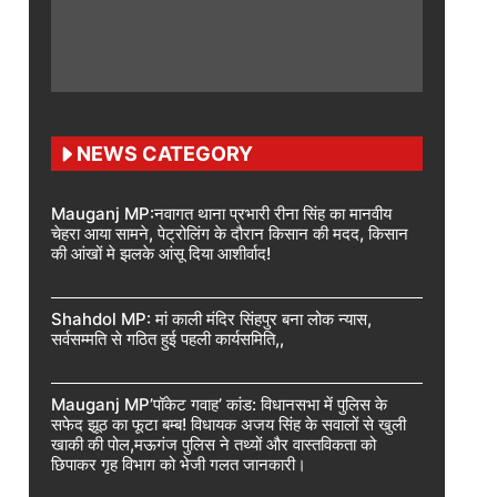
NEWS CATEGORY
Mauganj MP:नवागत थाना प्रभारी रीना सिंह का मानवीय
चेहरा आया सामने, पेट्रोलिंग के दौरान किसान की मदद, किसान
की आंखों मे झलके आंसू दिया आशीर्वाद!
Shahdol MP: मां काली मंदिर सिंहपुर बना लोक न्यास,
सर्वसम्मति से गठित हुई पहली कार्यसमिति,,
Mauganj MP’पॉकेट गवाह’ कांड: विधानसभा में पुलिस के
सफेद झूठ का फूटा बम्ब! विधायक अजय सिंह के सवालों से खुली
खाकी की पोल,मऊगंज पुलिस ने तथ्यों और वास्तविकता को
छिपाकर गृह विभाग को भेजी गलत जानकारी।