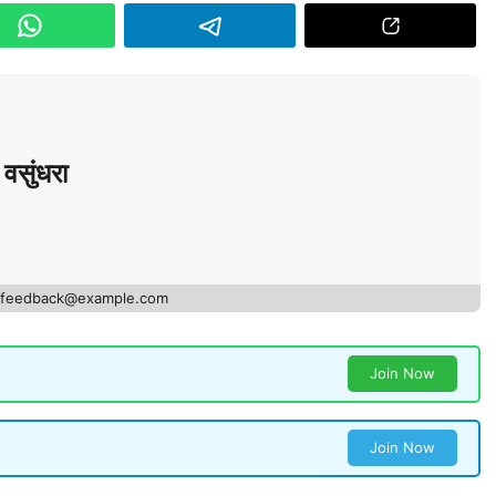
वसुंधरा
- feedback@example.com
Join Now
Join Now