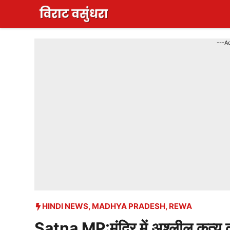
Skip
to
content
---A
HINDI NEWS
,
MADHYA PRADESH
,
REWA
Satna MP:मंदिर में अश्लील कृत्य क