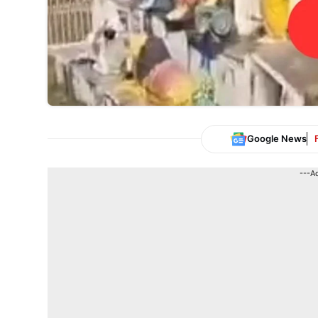
Google News
---A