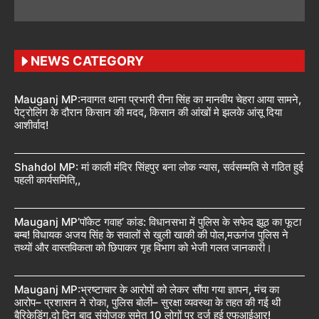
NEWS CATEGORY
Mauganj MP:नवागत थाना प्रभारी रीना सिंह का मानवीय चेहरा आया सामने,
पेट्रोलिंग के दौरान किसान की मदद, किसान की आंखों मे झलके आंसू दिया
आशीर्वाद!
Shahdol MP: मां काली मंदिर सिंहपुर बना लोक न्यास, सर्वसम्मति से गठित हुई
पहली कार्यसमिति,,
Mauganj MP’पॉकेट गवाह’ कांड: विधानसभा में पुलिस के सफेद झूठ का फूटा
बम्ब! विधायक अजय सिंह के सवालों से खुली खाकी की पोल,मऊगंज पुलिस ने
तथ्यों और वास्तविकता को छिपाकर गृह विभाग को भेजी गलत जानकारी।
Mauganj MP:भ्रष्टाचार के आरोपों को लेकर सौंपा गया ज्ञापन, मंच का
आरोप– प्रशासन ने रोका, पुलिस बोली– सुरक्षा व्यवस्था के तहत की गई थी
बैरिकेडिंग,दो दिन बाद संयोजक समेत 10 लोगों पर दर्ज हुई एफआईआर!