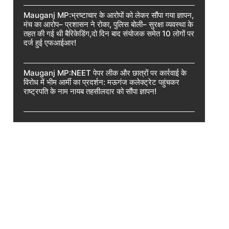
Mauganj MP:भ्रष्टाचार के आरोपों को लेकर सौंपा गया ज्ञापन,
मंच का आरोप– प्रशासन ने रोका, पुलिस बोली– सुरक्षा व्यवस्था के
तहत की गई थी बैरिकेडिंग,दो दिन बाद संयोजक समेत 10 लोगों पर
दर्ज हुई एफआईआर!
Mauganj MP:NEET पेपर लीक और छात्रों पर कार्रवाई के
विरोध में भीम आर्मी का प्रदर्शन: मऊगंज कलेक्ट्रेट पहुंचकर
राष्ट्रपति के नाम नायब तहसीलदार को सौंपा ज्ञापन!