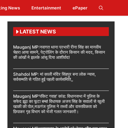
king News
Entertainment
ePaper
LATEST NEWS
Mauganj MP:नवागत थाना प्रभारी रीना सिंह का मानवीय
चेहरा आया सामने, पेट्रोलिंग के दौरान किसान की मदद, किसान
की आंखों मे झलके आंसू दिया आशीर्वाद!
Shahdol MP: मां काली मंदिर सिंहपुर बना लोक न्यास,
सर्वसम्मति से गठित हुई पहली कार्यसमिति,,
Mauganj MP’पॉकेट गवाह’ कांड: विधानसभा में पुलिस के
सफेद झूठ का फूटा बम्ब! विधायक अजय सिंह के सवालों से खुली
खाकी की पोल,मऊगंज पुलिस ने तथ्यों और वास्तविकता को
छिपाकर गृह विभाग को भेजी गलत जानकारी।