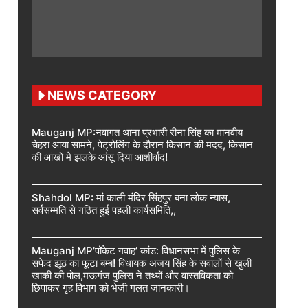
NEWS CATEGORY
Mauganj MP:नवागत थाना प्रभारी रीना सिंह का मानवीय
चेहरा आया सामने, पेट्रोलिंग के दौरान किसान की मदद, किसान
की आंखों मे झलके आंसू दिया आशीर्वाद!
Shahdol MP: मां काली मंदिर सिंहपुर बना लोक न्यास,
सर्वसम्मति से गठित हुई पहली कार्यसमिति,,
Mauganj MP’पॉकेट गवाह’ कांड: विधानसभा में पुलिस के
सफेद झूठ का फूटा बम्ब! विधायक अजय सिंह के सवालों से खुली
खाकी की पोल,मऊगंज पुलिस ने तथ्यों और वास्तविकता को
छिपाकर गृह विभाग को भेजी गलत जानकारी।