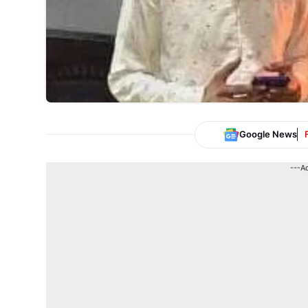
Google News
---A