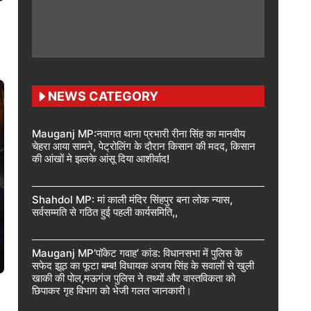
NEWS CATEGORY
Mauganj MP:नवागत थाना प्रभारी रीना सिंह का मानवीय
चेहरा आया सामने, पेट्रोलिंग के दौरान किसान की मदद, किसान
की आंखों मे झलके आंसू दिया आशीर्वाद!
Shahdol MP: मां काली मंदिर सिंहपुर बना लोक न्यास,
सर्वसम्मति से गठित हुई पहली कार्यसमिति,,
Mauganj MP’पॉकेट गवाह’ कांड: विधानसभा में पुलिस के
सफेद झूठ का फूटा बम्ब! विधायक अजय सिंह के सवालों से खुली
खाकी की पोल,मऊगंज पुलिस ने तथ्यों और वास्तविकता को
छिपाकर गृह विभाग को भेजी गलत जानकारी।