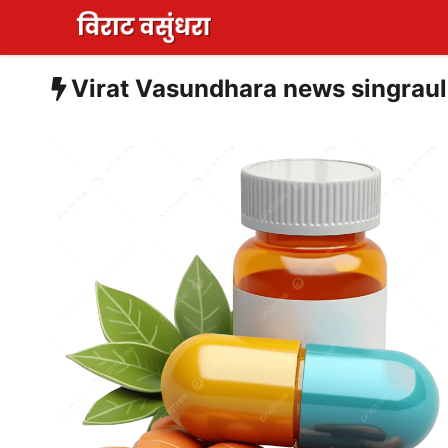
Skip
to
content
Virat Vasundhara news singraul