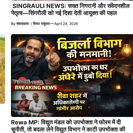
SINGRAULI NEWS: सख्त निगरानी और संवेदनशील
नेतृत्व—सिंगरौली को नई दिशा देती आयुक्त की पहल
—
By
संवाददाता । विराट वसुंधरा
April 24, 2026
Rewa MP: विद्युत मंडल को उपभोक्ता ने फोरम में दी
चुनौती, तो बदला लेने विद्युत विभाग ने काटी उपभोक्ता की