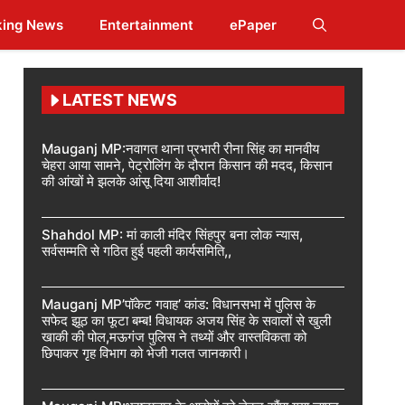
king News
Entertainment
ePaper
LATEST NEWS
Mauganj MP:नवागत थाना प्रभारी रीना सिंह का मानवीय
चेहरा आया सामने, पेट्रोलिंग के दौरान किसान की मदद, किसान
की आंखों मे झलके आंसू दिया आशीर्वाद!
Shahdol MP: मां काली मंदिर सिंहपुर बना लोक न्यास,
सर्वसम्मति से गठित हुई पहली कार्यसमिति,,
Mauganj MP’पॉकेट गवाह’ कांड: विधानसभा में पुलिस के
सफेद झूठ का फूटा बम्ब! विधायक अजय सिंह के सवालों से खुली
खाकी की पोल,मऊगंज पुलिस ने तथ्यों और वास्तविकता को
छिपाकर गृह विभाग को भेजी गलत जानकारी।