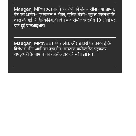
Mauganj MP:भ्रष्टाचार के आरोपों को लेकर सौंपा गया ज्ञापन,
मंच का आरोप– प्रशासन ने रोका, पुलिस बोली– सुरक्षा व्यवस्था के
तहत की गई थी बैरिकेडिंग,दो दिन बाद संयोजक समेत 10 लोगों पर
दर्ज हुई एफआईआर!
Mauganj MP:NEET पेपर लीक और छात्रों पर कार्रवाई के
विरोध में भीम आर्मी का प्रदर्शन: मऊगंज कलेक्ट्रेट पहुंचकर
राष्ट्रपति के नाम नायब तहसीलदार को सौंपा ज्ञापन!