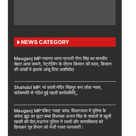
NEWS CATEGORY
Mauganj MP:नवागत थाना प्रभारी रीना सिंह का मानवीय
चेहरा आया सामने, पेट्रोलिंग के दौरान किसान की मदद, किसान
की आंखों मे झलके आंसू दिया आशीर्वाद!
Shahdol MP: मां काली मंदिर सिंहपुर बना लोक न्यास,
सर्वसम्मति से गठित हुई पहली कार्यसमिति,,
Mauganj MP’पॉकेट गवाह’ कांड: विधानसभा में पुलिस के
सफेद झूठ का फूटा बम्ब! विधायक अजय सिंह के सवालों से खुली
खाकी की पोल,मऊगंज पुलिस ने तथ्यों और वास्तविकता को
छिपाकर गृह विभाग को भेजी गलत जानकारी।