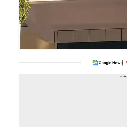
Google News
---A