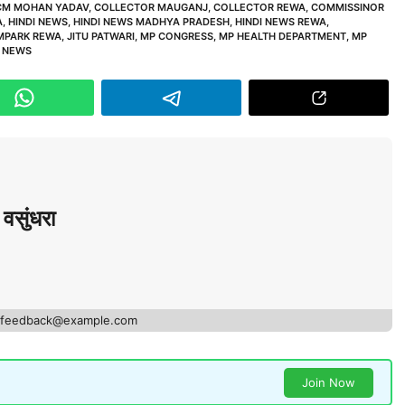
CM MOHAN YADAV
,
COLLECTOR MAUGANJ
,
COLLECTOR REWA
,
COMMISSINOR
A
,
HINDI NEWS
,
HINDI NEWS MADHYA PRADESH
,
HINDI NEWS REWA
,
MPARK REWA
,
JITU PATWARI
,
MP CONGRESS
,
MP HEALTH DEPARTMENT
,
MP
 NEWS
वसुंधरा
- feedback@example.com
Join Now