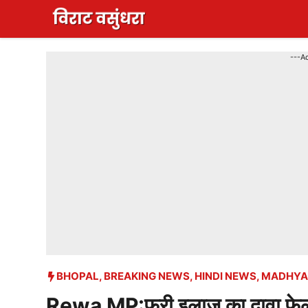
Skip
to
content
---A
BHOPAL
,
BREAKING NEWS
,
HINDI NEWS
,
MADHYA
Rewa MP:फ्री इलाज का दावा फेल सुप