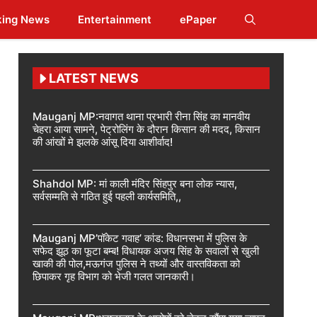
king News
Entertainment
ePaper
LATEST NEWS
Mauganj MP:नवागत थाना प्रभारी रीना सिंह का मानवीय
चेहरा आया सामने, पेट्रोलिंग के दौरान किसान की मदद, किसान
की आंखों मे झलके आंसू दिया आशीर्वाद!
Shahdol MP: मां काली मंदिर सिंहपुर बना लोक न्यास,
सर्वसम्मति से गठित हुई पहली कार्यसमिति,,
Mauganj MP’पॉकेट गवाह’ कांड: विधानसभा में पुलिस के
सफेद झूठ का फूटा बम्ब! विधायक अजय सिंह के सवालों से खुली
खाकी की पोल,मऊगंज पुलिस ने तथ्यों और वास्तविकता को
छिपाकर गृह विभाग को भेजी गलत जानकारी।