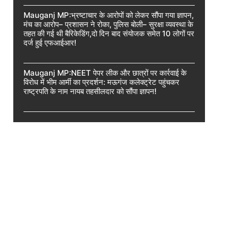
Mauganj MP:भ्रष्टाचार के आरोपों को लेकर सौंपा गया ज्ञापन,
मंच का आरोप– प्रशासन ने रोका, पुलिस बोली– सुरक्षा व्यवस्था के
तहत की गई थी बैरिकेडिंग,दो दिन बाद संयोजक समेत 10 लोगों पर
दर्ज हुई एफआईआर!
Mauganj MP:NEET पेपर लीक और छात्रों पर कार्रवाई के
विरोध में भीम आर्मी का प्रदर्शन: मऊगंज कलेक्ट्रेट पहुंचकर
राष्ट्रपति के नाम नायब तहसीलदार को सौंपा ज्ञापन!