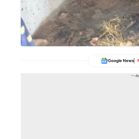
Google News
---A