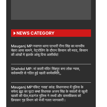
NEWS CATEGORY
Mauganj MP:नवागत थाना प्रभारी रीना सिंह का मानवीय
चेहरा आया सामने, पेट्रोलिंग के दौरान किसान की मदद, किसान
की आंखों मे झलके आंसू दिया आशीर्वाद!
Shahdol MP: मां काली मंदिर सिंहपुर बना लोक न्यास,
सर्वसम्मति से गठित हुई पहली कार्यसमिति,,
Mauganj MP’पॉकेट गवाह’ कांड: विधानसभा में पुलिस के
सफेद झूठ का फूटा बम्ब! विधायक अजय सिंह के सवालों से खुली
खाकी की पोल,मऊगंज पुलिस ने तथ्यों और वास्तविकता को
छिपाकर गृह विभाग को भेजी गलत जानकारी।