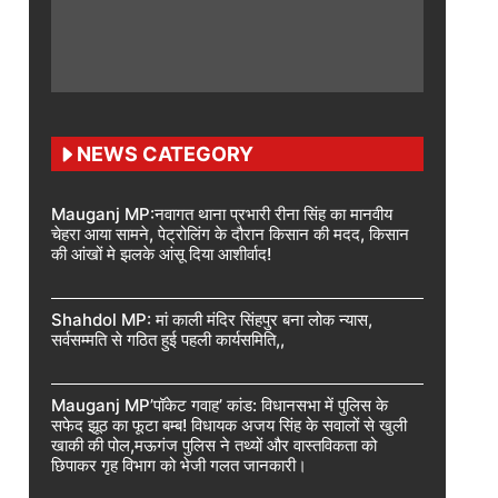
NEWS CATEGORY
Mauganj MP:नवागत थाना प्रभारी रीना सिंह का मानवीय
चेहरा आया सामने, पेट्रोलिंग के दौरान किसान की मदद, किसान
की आंखों मे झलके आंसू दिया आशीर्वाद!
Shahdol MP: मां काली मंदिर सिंहपुर बना लोक न्यास,
सर्वसम्मति से गठित हुई पहली कार्यसमिति,,
Mauganj MP’पॉकेट गवाह’ कांड: विधानसभा में पुलिस के
सफेद झूठ का फूटा बम्ब! विधायक अजय सिंह के सवालों से खुली
खाकी की पोल,मऊगंज पुलिस ने तथ्यों और वास्तविकता को
छिपाकर गृह विभाग को भेजी गलत जानकारी।