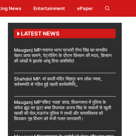
king News
Entertainment
ePaper
LATEST NEWS
Mauganj MP:नवागत थाना प्रभारी रीना सिंह का मानवीय
चेहरा आया सामने, पेट्रोलिंग के दौरान किसान की मदद, किसान
की आंखों मे झलके आंसू दिया आशीर्वाद!
Shahdol MP: मां काली मंदिर सिंहपुर बना लोक न्यास,
सर्वसम्मति से गठित हुई पहली कार्यसमिति,,
Mauganj MP’पॉकेट गवाह’ कांड: विधानसभा में पुलिस के
सफेद झूठ का फूटा बम्ब! विधायक अजय सिंह के सवालों से खुली
खाकी की पोल,मऊगंज पुलिस ने तथ्यों और वास्तविकता को
छिपाकर गृह विभाग को भेजी गलत जानकारी।