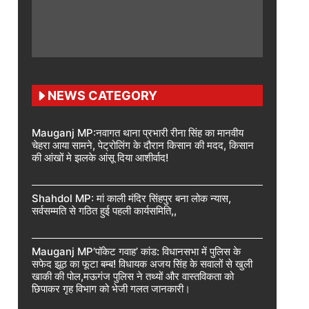
NEWS CATEGORY
Mauganj MP:नवागत थाना प्रभारी रीना सिंह का मानवीय
चेहरा आया सामने, पेट्रोलिंग के दौरान किसान की मदद, किसान
की आंखों मे झलके आंसू दिया आशीर्वाद!
Shahdol MP: मां काली मंदिर सिंहपुर बना लोक न्यास,
सर्वसम्मति से गठित हुई पहली कार्यसमिति,,
Mauganj MP’पॉकेट गवाह’ कांड: विधानसभा में पुलिस के
सफेद झूठ का फूटा बम्ब! विधायक अजय सिंह के सवालों से खुली
खाकी की पोल,मऊगंज पुलिस ने तथ्यों और वास्तविकता को
छिपाकर गृह विभाग को भेजी गलत जानकारी।