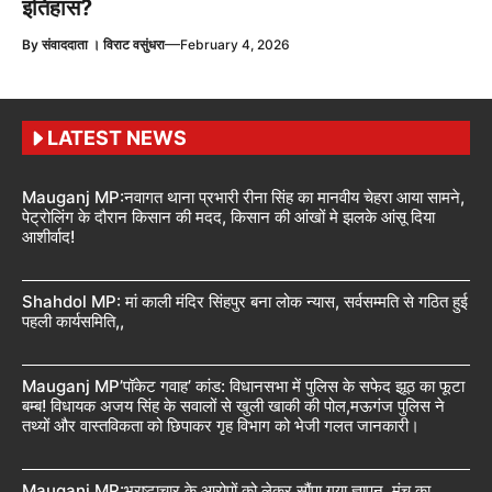
इतिहास?
—
By
संवाददाता । विराट वसुंधरा
February 4, 2026
LATEST NEWS
Mauganj MP:नवागत थाना प्रभारी रीना सिंह का मानवीय चेहरा आया सामने,
पेट्रोलिंग के दौरान किसान की मदद, किसान की आंखों मे झलके आंसू दिया
आशीर्वाद!
Shahdol MP: मां काली मंदिर सिंहपुर बना लोक न्यास, सर्वसम्मति से गठित हुई
पहली कार्यसमिति,,
Mauganj MP’पॉकेट गवाह’ कांड: विधानसभा में पुलिस के सफेद झूठ का फूटा
बम्ब! विधायक अजय सिंह के सवालों से खुली खाकी की पोल,मऊगंज पुलिस ने
तथ्यों और वास्तविकता को छिपाकर गृह विभाग को भेजी गलत जानकारी।
Mauganj MP:भ्रष्टाचार के आरोपों को लेकर सौंपा गया ज्ञापन, मंच का