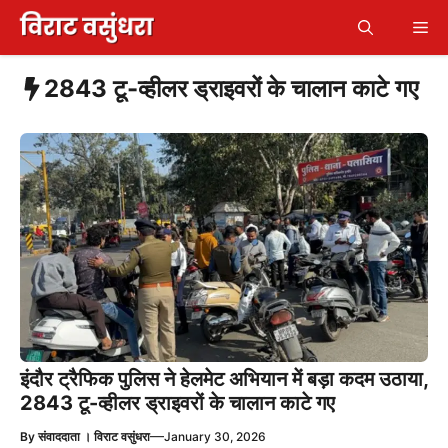
Skip
Me
to
content
2843 टू-व्हीलर ड्राइवरों के चालान काटे गए
इंदौर ट्रैफिक पुलिस ने हेलमेट अभियान में बड़ा कदम उठाया,
2843 टू-व्हीलर ड्राइवरों के चालान काटे गए
—
By
संवाददाता । विराट वसुंधरा
January 30, 2026