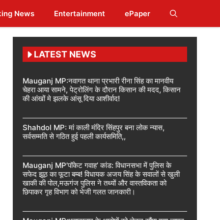
king News
Entertainment
ePaper
LATEST NEWS
Mauganj MP:नवागत थाना प्रभारी रीना सिंह का मानवीय
चेहरा आया सामने, पेट्रोलिंग के दौरान किसान की मदद, किसान
की आंखों मे झलके आंसू दिया आशीर्वाद!
Shahdol MP: मां काली मंदिर सिंहपुर बना लोक न्यास,
सर्वसम्मति से गठित हुई पहली कार्यसमिति,,
Mauganj MP’पॉकेट गवाह’ कांड: विधानसभा में पुलिस के
सफेद झूठ का फूटा बम्ब! विधायक अजय सिंह के सवालों से खुली
खाकी की पोल,मऊगंज पुलिस ने तथ्यों और वास्तविकता को
छिपाकर गृह विभाग को भेजी गलत जानकारी।