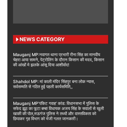
NEWS CATEGORY
Mauganj MP:नवागत थाना प्रभारी रीना सिंह का मानवीय
चेहरा आया सामने, पेट्रोलिंग के दौरान किसान की मदद, किसान
की आंखों मे झलके आंसू दिया आशीर्वाद!
Shahdol MP: मां काली मंदिर सिंहपुर बना लोक न्यास,
सर्वसम्मति से गठित हुई पहली कार्यसमिति,,
Mauganj MP’पॉकेट गवाह’ कांड: विधानसभा में पुलिस के
सफेद झूठ का फूटा बम्ब! विधायक अजय सिंह के सवालों से खुली
खाकी की पोल,मऊगंज पुलिस ने तथ्यों और वास्तविकता को
छिपाकर गृह विभाग को भेजी गलत जानकारी।