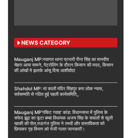
NEWS CATEGORY
Mauganj MP:नवागत थाना प्रभारी रीना सिंह का मानवीय
चेहरा आया सामने, पेट्रोलिंग के दौरान किसान की मदद, किसान
की आंखों मे झलके आंसू दिया आशीर्वाद!
Shahdol MP: मां काली मंदिर सिंहपुर बना लोक न्यास,
सर्वसम्मति से गठित हुई पहली कार्यसमिति,,
Mauganj MP’पॉकेट गवाह’ कांड: विधानसभा में पुलिस के
सफेद झूठ का फूटा बम्ब! विधायक अजय सिंह के सवालों से खुली
खाकी की पोल,मऊगंज पुलिस ने तथ्यों और वास्तविकता को
छिपाकर गृह विभाग को भेजी गलत जानकारी।