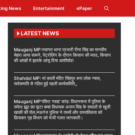
king News
Entertainment
ePaper
LATEST NEWS
Mauganj MP:नवागत थाना प्रभारी रीना सिंह का मानवीय
चेहरा आया सामने, पेट्रोलिंग के दौरान किसान की मदद, किसान
की आंखों मे झलके आंसू दिया आशीर्वाद!
Shahdol MP: मां काली मंदिर सिंहपुर बना लोक न्यास,
सर्वसम्मति से गठित हुई पहली कार्यसमिति,,
Mauganj MP’पॉकेट गवाह’ कांड: विधानसभा में पुलिस के
सफेद झूठ का फूटा बम्ब! विधायक अजय सिंह के सवालों से खुली
खाकी की पोल,मऊगंज पुलिस ने तथ्यों और वास्तविकता को
छिपाकर गृह विभाग को भेजी गलत जानकारी।