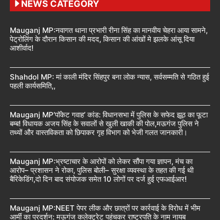
NEWS CATEGORY
Mauganj MP:नवागत थाना प्रभारी रीना सिंह का मानवीय चेहरा आया सामने,
पेट्रोलिंग के दौरान किसान की मदद, किसान की आंखों मे झलके आंसू दिया
आशीर्वाद!
Shahdol MP: मां काली मंदिर सिंहपुर बना लोक न्यास, सर्वसम्मति से गठित हुई
पहली कार्यसमिति,,
Mauganj MP’पॉकेट गवाह’ कांड: विधानसभा में पुलिस के सफेद झूठ का फूटा
बम्ब! विधायक अजय सिंह के सवालों से खुली खाकी की पोल,मऊगंज पुलिस ने
तथ्यों और वास्तविकता को छिपाकर गृह विभाग को भेजी गलत जानकारी।
Mauganj MP:भ्रष्टाचार के आरोपों को लेकर सौंपा गया ज्ञापन, मंच का
आरोप– प्रशासन ने रोका, पुलिस बोली– सुरक्षा व्यवस्था के तहत की गई थी
बैरिकेडिंग,दो दिन बाद संयोजक समेत 10 लोगों पर दर्ज हुई एफआईआर!
Mauganj MP:NEET पेपर लीक और छात्रों पर कार्रवाई के विरोध में भीम
आर्मी का प्रदर्शन: मऊगंज कलेक्ट्रेट पहुंचकर राष्ट्रपति के नाम नायब