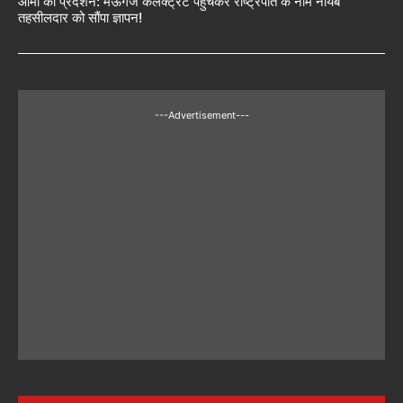
आर्मी का प्रदर्शन: मऊगंज कलेक्ट्रेट पहुंचकर राष्ट्रपति के नाम नायब
तहसीलदार को सौंपा ज्ञापन!
---Advertisement---