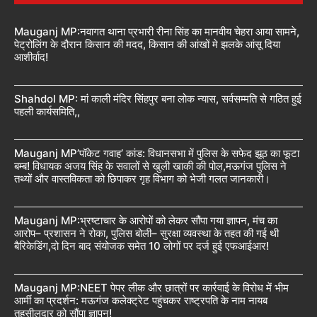
Mauganj MP:नवागत थाना प्रभारी रीना सिंह का मानवीय चेहरा आया सामने,
पेट्रोलिंग के दौरान किसान की मदद, किसान की आंखों मे झलके आंसू दिया
आशीर्वाद!
Shahdol MP: मां काली मंदिर सिंहपुर बना लोक न्यास, सर्वसम्मति से गठित हुई
पहली कार्यसमिति,,
Mauganj MP’पॉकेट गवाह’ कांड: विधानसभा में पुलिस के सफेद झूठ का फूटा
बम्ब! विधायक अजय सिंह के सवालों से खुली खाकी की पोल,मऊगंज पुलिस ने
तथ्यों और वास्तविकता को छिपाकर गृह विभाग को भेजी गलत जानकारी।
Mauganj MP:भ्रष्टाचार के आरोपों को लेकर सौंपा गया ज्ञापन, मंच का
आरोप– प्रशासन ने रोका, पुलिस बोली– सुरक्षा व्यवस्था के तहत की गई थी
बैरिकेडिंग,दो दिन बाद संयोजक समेत 10 लोगों पर दर्ज हुई एफआईआर!
Mauganj MP:NEET पेपर लीक और छात्रों पर कार्रवाई के विरोध में भीम
आर्मी का प्रदर्शन: मऊगंज कलेक्ट्रेट पहुंचकर राष्ट्रपति के नाम नायब
तहसीलदार को सौंपा ज्ञापन!