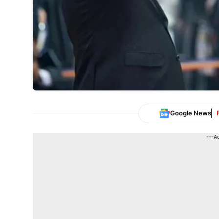
Google News
---A