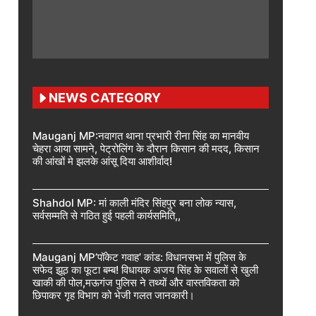
NEWS CATEGORY
Mauganj MP:नवागत थाना प्रभारी रीना सिंह का मानवीय
चेहरा आया सामने, पेट्रोलिंग के दौरान किसान की मदद, किसान
की आंखों मे झलके आंसू दिया आशीर्वाद!
Shahdol MP: मां काली मंदिर सिंहपुर बना लोक न्यास,
सर्वसम्मति से गठित हुई पहली कार्यसमिति,,
Mauganj MP’पॉकेट गवाह’ कांड: विधानसभा में पुलिस के
सफेद झूठ का फूटा बम्ब! विधायक अजय सिंह के सवालों से खुली
खाकी की पोल,मऊगंज पुलिस ने तथ्यों और वास्तविकता को
छिपाकर गृह विभाग को भेजी गलत जानकारी।