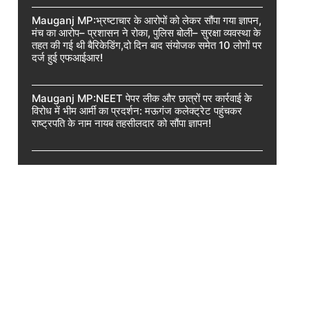
Mauganj MP:भ्रष्टाचार के आरोपों को लेकर सौंपा गया ज्ञापन,
मंच का आरोप– प्रशासन ने रोका, पुलिस बोली– सुरक्षा व्यवस्था के
तहत की गई थी बैरिकेडिंग,दो दिन बाद संयोजक समेत 10 लोगों पर
दर्ज हुई एफआईआर!
Mauganj MP:NEET पेपर लीक और छात्रों पर कार्रवाई के
विरोध में भीम आर्मी का प्रदर्शन: मऊगंज कलेक्ट्रेट पहुंचकर
राष्ट्रपति के नाम नायब तहसीलदार को सौंपा ज्ञापन!