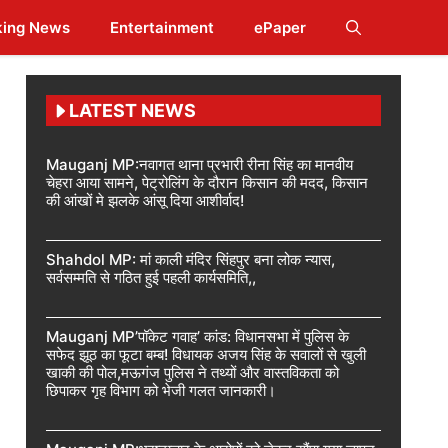
king News
Entertainment
ePaper
LATEST NEWS
Mauganj MP:नवागत थाना प्रभारी रीना सिंह का मानवीय
चेहरा आया सामने, पेट्रोलिंग के दौरान किसान की मदद, किसान
की आंखों मे झलके आंसू दिया आशीर्वाद!
Shahdol MP: मां काली मंदिर सिंहपुर बना लोक न्यास,
सर्वसम्मति से गठित हुई पहली कार्यसमिति,,
Mauganj MP’पॉकेट गवाह’ कांड: विधानसभा में पुलिस के
सफेद झूठ का फूटा बम्ब! विधायक अजय सिंह के सवालों से खुली
खाकी की पोल,मऊगंज पुलिस ने तथ्यों और वास्तविकता को
छिपाकर गृह विभाग को भेजी गलत जानकारी।