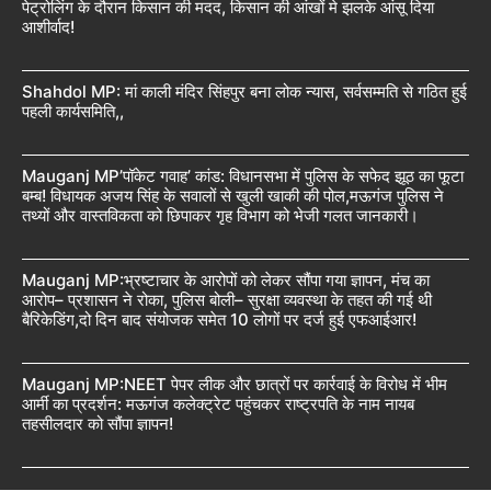
पेट्रोलिंग के दौरान किसान की मदद, किसान की आंखों मे झलके आंसू दिया
आशीर्वाद!
Shahdol MP: मां काली मंदिर सिंहपुर बना लोक न्यास, सर्वसम्मति से गठित हुई
पहली कार्यसमिति,,
Mauganj MP’पॉकेट गवाह’ कांड: विधानसभा में पुलिस के सफेद झूठ का फूटा
बम्ब! विधायक अजय सिंह के सवालों से खुली खाकी की पोल,मऊगंज पुलिस ने
तथ्यों और वास्तविकता को छिपाकर गृह विभाग को भेजी गलत जानकारी।
Mauganj MP:भ्रष्टाचार के आरोपों को लेकर सौंपा गया ज्ञापन, मंच का
आरोप– प्रशासन ने रोका, पुलिस बोली– सुरक्षा व्यवस्था के तहत की गई थी
बैरिकेडिंग,दो दिन बाद संयोजक समेत 10 लोगों पर दर्ज हुई एफआईआर!
Mauganj MP:NEET पेपर लीक और छात्रों पर कार्रवाई के विरोध में भीम
आर्मी का प्रदर्शन: मऊगंज कलेक्ट्रेट पहुंचकर राष्ट्रपति के नाम नायब
तहसीलदार को सौंपा ज्ञापन!