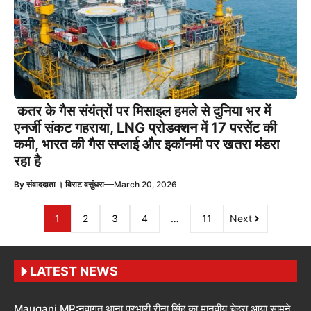
कतर के गैस संयंत्रों पर मिसाइल हमले से दुनिया भर में
एनर्जी संकट गहराया, LNG प्रोडक्शन में 17 परसेंट की
कमी, भारत की गैस सप्लाई और इकॉनमी पर खतरा मंडरा
रहा है
—
By
संवाददाता । विराट वसुंधरा
March 20, 2026
1
2
3
4
…
11
Next
LATEST NEWS
Mauganj MP:नवागत थाना प्रभारी रीना सिंह का मानवीय चेहरा आया सामने,