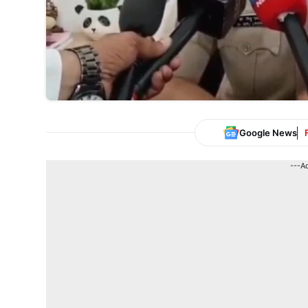
Google News
---A