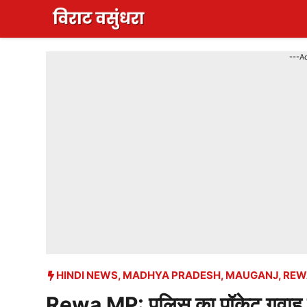
Skip
to
content
---A
HINDI NEWS
,
MADHYA PRADESH
,
MAUGANJ
,
REW
Rewa MP: पुलिस का पॉकेट गवाह न