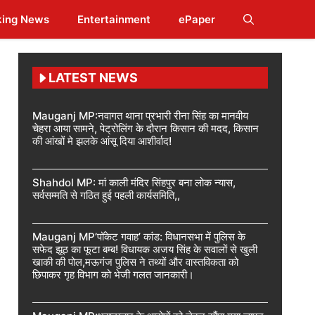
king News
Entertainment
ePaper
LATEST NEWS
Mauganj MP:नवागत थाना प्रभारी रीना सिंह का मानवीय
चेहरा आया सामने, पेट्रोलिंग के दौरान किसान की मदद, किसान
की आंखों मे झलके आंसू दिया आशीर्वाद!
Shahdol MP: मां काली मंदिर सिंहपुर बना लोक न्यास,
सर्वसम्मति से गठित हुई पहली कार्यसमिति,,
Mauganj MP’पॉकेट गवाह’ कांड: विधानसभा में पुलिस के
सफेद झूठ का फूटा बम्ब! विधायक अजय सिंह के सवालों से खुली
खाकी की पोल,मऊगंज पुलिस ने तथ्यों और वास्तविकता को
छिपाकर गृह विभाग को भेजी गलत जानकारी।