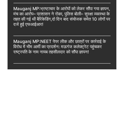
Mauganj MP:भ्रष्टाचार के आरोपों को लेकर सौंपा गया ज्ञापन,
मंच का आरोप– प्रशासन ने रोका, पुलिस बोली– सुरक्षा व्यवस्था के
तहत की गई थी बैरिकेडिंग,दो दिन बाद संयोजक समेत 10 लोगों पर
दर्ज हुई एफआईआर!
Mauganj MP:NEET पेपर लीक और छात्रों पर कार्रवाई के
विरोध में भीम आर्मी का प्रदर्शन: मऊगंज कलेक्ट्रेट पहुंचकर
राष्ट्रपति के नाम नायब तहसीलदार को सौंपा ज्ञापन!