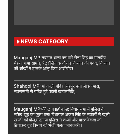
NEWS CATEGORY
Mauganj MP:नवागत थाना प्रभारी रीना सिंह का मानवीय
चेहरा आया सामने, पेट्रोलिंग के दौरान किसान की मदद, किसान
की आंखों मे झलके आंसू दिया आशीर्वाद!
Shahdol MP: मां काली मंदिर सिंहपुर बना लोक न्यास,
सर्वसम्मति से गठित हुई पहली कार्यसमिति,,
Mauganj MP’पॉकेट गवाह’ कांड: विधानसभा में पुलिस के
सफेद झूठ का फूटा बम्ब! विधायक अजय सिंह के सवालों से खुली
खाकी की पोल,मऊगंज पुलिस ने तथ्यों और वास्तविकता को
छिपाकर गृह विभाग को भेजी गलत जानकारी।