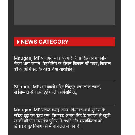
NEWS CATEGORY
Mauganj MP:नवागत थाना प्रभारी रीना सिंह का मानवीय
चेहरा आया सामने, पेट्रोलिंग के दौरान किसान की मदद, किसान
की आंखों मे झलके आंसू दिया आशीर्वाद!
Shahdol MP: मां काली मंदिर सिंहपुर बना लोक न्यास,
सर्वसम्मति से गठित हुई पहली कार्यसमिति,,
Mauganj MP’पॉकेट गवाह’ कांड: विधानसभा में पुलिस के
सफेद झूठ का फूटा बम्ब! विधायक अजय सिंह के सवालों से खुली
खाकी की पोल,मऊगंज पुलिस ने तथ्यों और वास्तविकता को
छिपाकर गृह विभाग को भेजी गलत जानकारी।