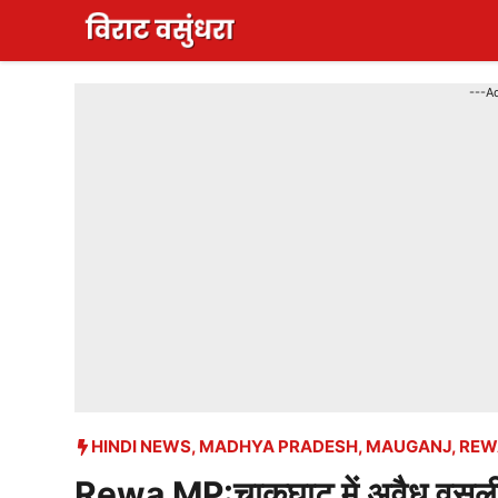
Skip
to
content
---A
HINDI NEWS
,
MADHYA PRADESH
,
MAUGANJ
,
REW
Rewa MP:चाकघाट में अवैध वसूली 