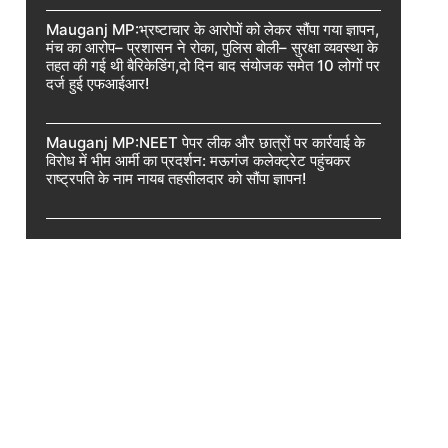
Mauganj MP:भ्रष्टाचार के आरोपों को लेकर सौंपा गया ज्ञापन,
मंच का आरोप– प्रशासन ने रोका, पुलिस बोली– सुरक्षा व्यवस्था के
तहत की गई थी बैरिकेडिंग,दो दिन बाद संयोजक समेत 10 लोगों पर
दर्ज हुई एफआईआर!
Mauganj MP:NEET पेपर लीक और छात्रों पर कार्रवाई के
विरोध में भीम आर्मी का प्रदर्शन: मऊगंज कलेक्ट्रेट पहुंचकर
राष्ट्रपति के नाम नायब तहसीलदार को सौंपा ज्ञापन!