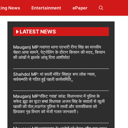
king News
Entertainment
ePaper
LATEST NEWS
Mauganj MP:नवागत थाना प्रभारी रीना सिंह का मानवीय
चेहरा आया सामने, पेट्रोलिंग के दौरान किसान की मदद, किसान
की आंखों मे झलके आंसू दिया आशीर्वाद!
Shahdol MP: मां काली मंदिर सिंहपुर बना लोक न्यास,
सर्वसम्मति से गठित हुई पहली कार्यसमिति,,
Mauganj MP’पॉकेट गवाह’ कांड: विधानसभा में पुलिस के
सफेद झूठ का फूटा बम्ब! विधायक अजय सिंह के सवालों से खुली
खाकी की पोल,मऊगंज पुलिस ने तथ्यों और वास्तविकता को
छिपाकर गृह विभाग को भेजी गलत जानकारी।