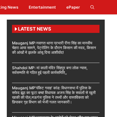
king News
Entertainment
ePaper
LATEST NEWS
Mauganj MP:नवागत थाना प्रभारी रीना सिंह का मानवीय
चेहरा आया सामने, पेट्रोलिंग के दौरान किसान की मदद, किसान
की आंखों मे झलके आंसू दिया आशीर्वाद!
Shahdol MP: मां काली मंदिर सिंहपुर बना लोक न्यास,
सर्वसम्मति से गठित हुई पहली कार्यसमिति,,
Mauganj MP’पॉकेट गवाह’ कांड: विधानसभा में पुलिस के
सफेद झूठ का फूटा बम्ब! विधायक अजय सिंह के सवालों से खुली
खाकी की पोल,मऊगंज पुलिस ने तथ्यों और वास्तविकता को
छिपाकर गृह विभाग को भेजी गलत जानकारी।