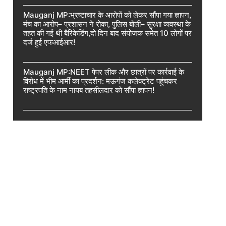
Mauganj MP:भ्रष्टाचार के आरोपों को लेकर सौंपा गया ज्ञापन,
मंच का आरोप– प्रशासन ने रोका, पुलिस बोली– सुरक्षा व्यवस्था के
तहत की गई थी बैरिकेडिंग,दो दिन बाद संयोजक समेत 10 लोगों पर
दर्ज हुई एफआईआर!
Mauganj MP:NEET पेपर लीक और छात्रों पर कार्रवाई के
विरोध में भीम आर्मी का प्रदर्शन: मऊगंज कलेक्ट्रेट पहुंचकर
राष्ट्रपति के नाम नायब तहसीलदार को सौंपा ज्ञापन!