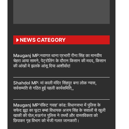
NEWS CATEGORY
Mauganj MP:नवागत थाना प्रभारी रीना सिंह का मानवीय
चेहरा आया सामने, पेट्रोलिंग के दौरान किसान की मदद, किसान
की आंखों मे झलके आंसू दिया आशीर्वाद!
Shahdol MP: मां काली मंदिर सिंहपुर बना लोक न्यास,
सर्वसम्मति से गठित हुई पहली कार्यसमिति,,
Mauganj MP’पॉकेट गवाह’ कांड: विधानसभा में पुलिस के
सफेद झूठ का फूटा बम्ब! विधायक अजय सिंह के सवालों से खुली
खाकी की पोल,मऊगंज पुलिस ने तथ्यों और वास्तविकता को
छिपाकर गृह विभाग को भेजी गलत जानकारी।