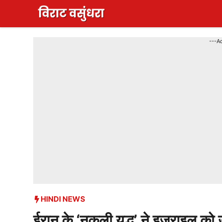
Skip
to
content
---A
HINDI NEWS
ईरान के ‘नकली युद्ध’ ने इज़राइल को 