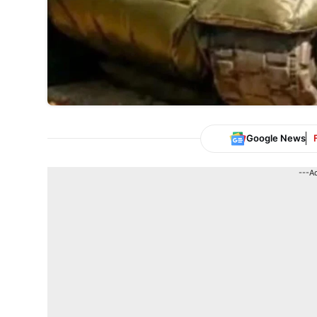
Google News
---A