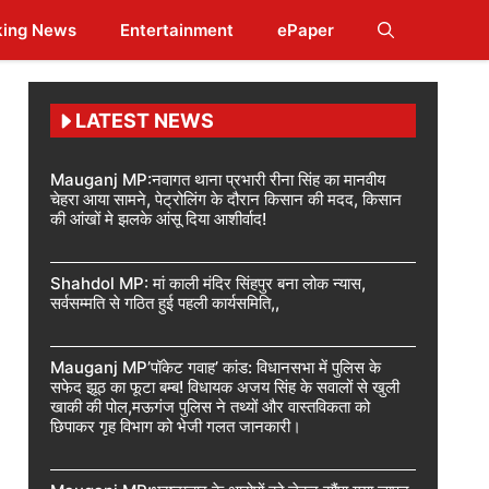
king News
Entertainment
ePaper
LATEST NEWS
Mauganj MP:नवागत थाना प्रभारी रीना सिंह का मानवीय
चेहरा आया सामने, पेट्रोलिंग के दौरान किसान की मदद, किसान
की आंखों मे झलके आंसू दिया आशीर्वाद!
Shahdol MP: मां काली मंदिर सिंहपुर बना लोक न्यास,
सर्वसम्मति से गठित हुई पहली कार्यसमिति,,
Mauganj MP’पॉकेट गवाह’ कांड: विधानसभा में पुलिस के
सफेद झूठ का फूटा बम्ब! विधायक अजय सिंह के सवालों से खुली
खाकी की पोल,मऊगंज पुलिस ने तथ्यों और वास्तविकता को
छिपाकर गृह विभाग को भेजी गलत जानकारी।