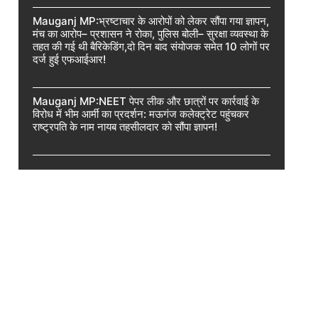
Mauganj MP:भ्रष्टाचार के आरोपों को लेकर सौंपा गया ज्ञापन,
मंच का आरोप– प्रशासन ने रोका, पुलिस बोली– सुरक्षा व्यवस्था के
तहत की गई थी बैरिकेडिंग,दो दिन बाद संयोजक समेत 10 लोगों पर
दर्ज हुई एफआईआर!
Mauganj MP:NEET पेपर लीक और छात्रों पर कार्रवाई के
विरोध में भीम आर्मी का प्रदर्शन: मऊगंज कलेक्ट्रेट पहुंचकर
राष्ट्रपति के नाम नायब तहसीलदार को सौंपा ज्ञापन!