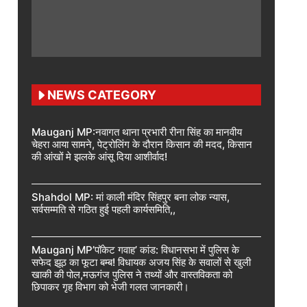
NEWS CATEGORY
Mauganj MP:नवागत थाना प्रभारी रीना सिंह का मानवीय
चेहरा आया सामने, पेट्रोलिंग के दौरान किसान की मदद, किसान
की आंखों मे झलके आंसू दिया आशीर्वाद!
Shahdol MP: मां काली मंदिर सिंहपुर बना लोक न्यास,
सर्वसम्मति से गठित हुई पहली कार्यसमिति,,
Mauganj MP’पॉकेट गवाह’ कांड: विधानसभा में पुलिस के
सफेद झूठ का फूटा बम्ब! विधायक अजय सिंह के सवालों से खुली
खाकी की पोल,मऊगंज पुलिस ने तथ्यों और वास्तविकता को
छिपाकर गृह विभाग को भेजी गलत जानकारी।