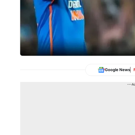
Google News
---A