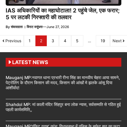
IAS अधिकारियों का महाघोटाला! 2 पहुंचे जेल, एक फरार;
5 पर लटकी गिरफ्तारी की तलवार
—
By
संवाददाता । विराट वसुंधरा
June 27, 2026
Previous
1
2
3
4
5
…
19
Next
LATEST NEWS
Mauganj MP:नवागत थाना प्रभारी रीना सिंह का मानवीय चेहरा आया सामने,
पेट्रोलिंग के दौरान किसान की मदद, किसान की आंखों मे झलके आंसू दिया
आशीर्वाद!
Shahdol MP: मां काली मंदिर सिंहपुर बना लोक न्यास, सर्वसम्मति से गठित हुई
पहली कार्यसमिति,,
Mauganj MP’पॉकेट गवाह’ कांड: विधानसभा में पुलिस के सफेद झूठ का फूटा